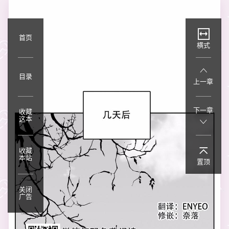
首页
横式
目录
上一章
下一章
收藏
这本
收藏
本站
置顶
关闭
广告