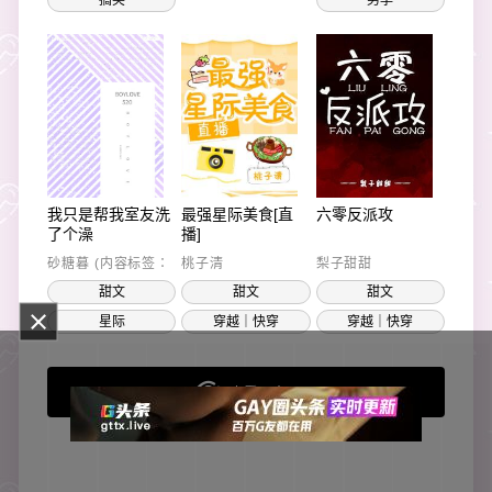
我只是帮我室友洗
最强星际美食[直
六零反派攻
了个澡
播]
砂糖暮 (内容标签：
桃子清
梨子甜甜
阴差阳错 机甲 星际
甜文
甜文
甜文
甜文)
星际
穿越｜快穿
穿越｜快穿
来看更多吧