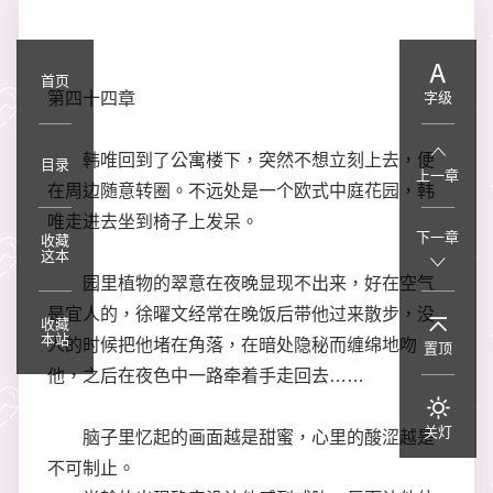
首页
第四十四章
字级
韩唯回到了公寓楼下，突然不想立刻上去，便
目录
上一章
在周边随意转圈。不远处是一个欧式中庭花园，韩
唯走进去坐到椅子上发呆。
下一章
收藏
这本
园里植物的翠意在夜晚显现不出来，好在空气
是宜人的，徐曜文经常在晚饭后带他过来散步，没
收藏
本站
人的时候把他堵在角落，在暗处隐秘而缠绵地吻
置顶
他，之后在夜色中一路牵着手走回去……
关灯
脑子里忆起的画面越是甜蜜，心里的酸涩越是
不可制止。