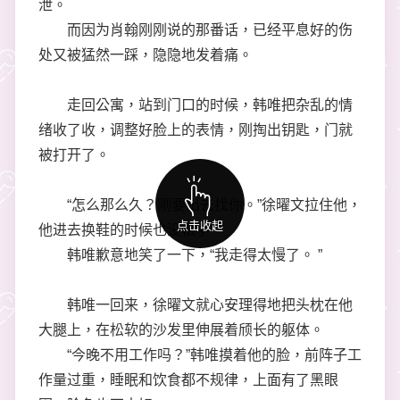
泄。
而因为肖翰刚刚说的那番话，已经平息好的伤
处又被猛然一踩，隐隐地发着痛。
走回公寓，站到门口的时候，韩唯把杂乱的情
绪收了收，调整好脸上的表情，刚掏出钥匙，门就
被打开了。
“怎么那么久？刚要出去找你。”徐曜文拉住他，
点击收起
他进去换鞋的时候也没松手。
韩唯歉意地笑了一下，“我走得太慢了。 ”
韩唯一回来，徐曜文就心安理得地把头枕在他
大腿上，在松软的沙发里伸展着颀长的躯体。
“今晚不用工作吗？”韩唯摸着他的脸，前阵子工
作量过重，睡眠和饮食都不规律，上面有了黑眼