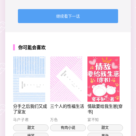
继续看下一话
你可能会喜欢
分手之后我们又成
三个人的性福生活
情敌要给我生崽[穿
了室友
书]
马户子君
万色
宴不知
甜文
有肉小说
甜文
搞笑
男孕