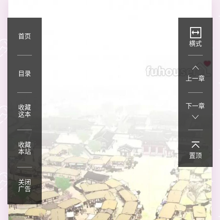
首页
横式
目录
上一章
下一章
收藏
这本
收藏
本站
置顶
关闭
广告