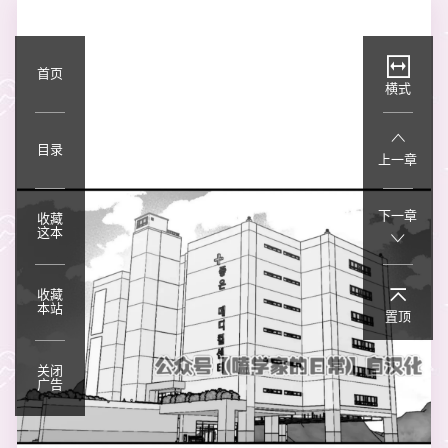
首页
横式
目录
上一章
下一章
收藏
这本
收藏
本站
置顶
关闭
广告