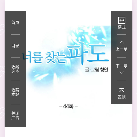
首页
横式
目录
上一章
下一章
收藏
这本
收藏
本站
置顶
关闭
广告