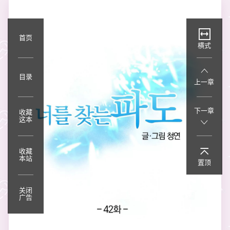
首页
横式
目录
上一章
下一章
收藏
这本
收藏
本站
置顶
关闭
广告